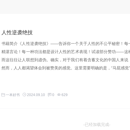
人性逆袭绝技
书籍简介《人性逆袭绝技》——告诉你一个关于人性的不公平秘密！每
精湛言论！每一种功法都是设计人性的艺术表现！试读部分赞功——这
而这往往让人联想到虚伪。确实，对于我们有着含蓄文化的中国人来说
然而，人人都渴望体会到被赞美的感觉。这里需要明确的是，“马屁感觉”和
一本好书
2024.09.10
0
629
-已经加载完成-