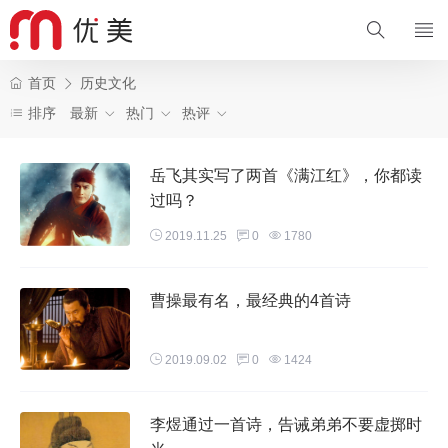
首页
历史文化
排序
最新
热门
热评
岳飞其实写了两首《满江红》，你都读
过吗？
2019.11.25
0
1780
曹操最有名，最经典的4首诗
2019.09.02
0
1424
李煜通过一首诗，告诫弟弟不要虚掷时