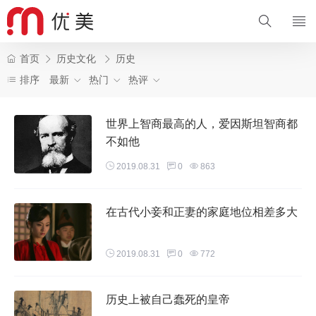
首页
历史文化
历史
排序
最新
热门
热评
世界上智商最高的人，爱因斯坦智商都
不如他
2019.08.31
0
863
在古代小妾和正妻的家庭地位相差多大
2019.08.31
0
772
历史上被自己蠢死的皇帝