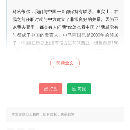
马哈蒂尔：我们与中国一直都保持有联系。事实上，在
我之前任职时就与中方建立了非常良好的关系。因为不
论我去哪里，都会有人问我“你怎么看中国？”我感觉有
时都成了中国的发言人。中马两国已是2000年的邻居
了，中国(在历史上)没有侵占过马来西亚，但反而是150
9年葡萄牙人来到这里并侵占了我们。我始终将中国视
为邻居，而且是一个好邻居，中国同时也是一个非常巨
阅读全文
大的市场。我们不论生产什么，都需要市场。
南华早报：您上任已经40天了，人们仍然关注您对外国
投资的态度。
打赏
海报
马哈蒂尔：有些事其实并不符合马来西亚的利益。我们
欢迎外国直接投资，不论来自哪里。但如果投资是强加
本文转载自互联网，如有侵权，联系删除
而来，让我们向外国大量借贷，承包商只用外国来的工
人，所有的东西都从外国进口，就连支付都不是在马来