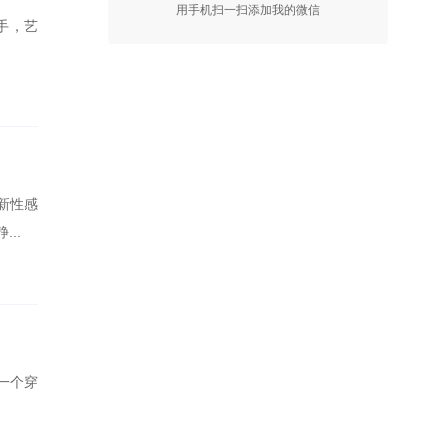
用手机扫一扫添加我的微信
手，艺
新性感
..
一个穿