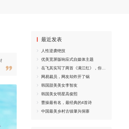
最近发表
人性逆袭绝技
优美宽屏版响应式自媒体主题
材
岳飞其实写了两首《满江红》，你都读过吗？
网易裁员，网友却炸开了锅
韩国甜美美女李智友
韩国美女明星高俊熙
曹操最有名，最经典的4首诗
中国最美乡村古镇肇兴侗寨