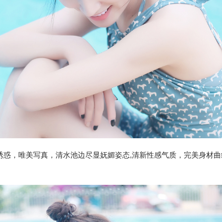
诱惑，唯美写真，清水池边尽显妩媚姿态,清新性感气质，完美身材曲