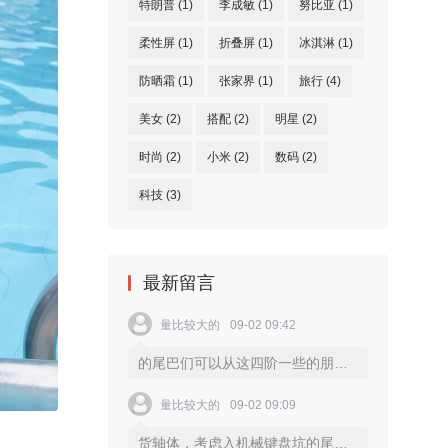
特朗普
(1)
李成敏
(1)
努比亚
(1)
柔性屏
(1)
折叠屏
(1)
冰淇淋
(1)
防晒霜
(1)
张家界
(1)
旅行
(4)
美女
(2)
搭配
(2)
明星
(2)
时尚
(2)
小米
(2)
数码
(2)
科技
(3)
最新留言
量比较大的
09-02 09:42
的尾巴们可以从这四阶一些的朋友们轴个轴体开始，而进特，可以考虑一些比较触发非常快的银别的轴体，譬如我个人就比较喜欢
量比较大的
09-02 09:09
货轴体，考虑入机械键盘坑的尾巴们可以从这四个轴体开始，而进阶一些的朋友们，可以考虑一些比较特别的轴体，譬如我个人就比较喜欢触发非常快的银轴