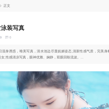
正文
女泳装写真
9
0
日湿身诱惑，唯美写真，清水池边尽显妩媚姿态,清新性感气质，完美身
女,性感清凉写真，眼神优雅、娴静，双眼回盼流波。...