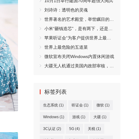
10月1日举行建国70周年超强大阅兵
刘诗诗：透明色的灵魂
世界著名的艺术殿堂，举世瞩目的万宝之宫卢浮宫
小米“砸钱造芯”，是有两下，还是凑热闹
苹果听证会“为客户提供世界上最好产品和生态系统”
世界上最危险的五道菜
微软宣布关闭Windows内置休闲游戏
大疆无人机通过美国内政部审核，均无数据外传现象
标签列表
生态系统
(1)
听证会
(1)
微软
(1)
Windows
(1)
游戏
(1)
大疆
(1)
3C认证
(2)
5G
(4)
关税
(1)