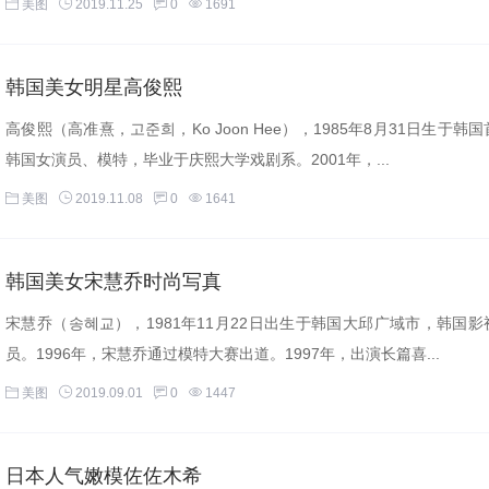
美图
2019.11.25
0
1691
韩国美女明星高俊熙
高俊熙（高准熹，고준희，Ko Joon Hee），1985年8月31日生于韩
韩国女演员、模特，毕业于庆熙大学戏剧系。2001年，...
美图
2019.11.08
0
1641
韩国美女宋慧乔时尚写真
宋慧乔（송혜교），1981年11月22日出生于韩国大邱广域市，韩国影
员。1996年，宋慧乔通过模特大赛出道。1997年，出演长篇喜...
美图
2019.09.01
0
1447
日本人气嫩模佐佐木希