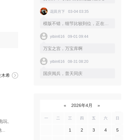
花田月下
03-04 03:35
模版不错，细节比较到位，正在使用
yibin616
09-01 09:44
万宝之宫，万宝库啊
yibin616
08-31 08:20
国庆阅兵，普天同庆
佐木希
«
2026年4月
»
一
二
三
四
五
六
日
电玩、
1
2
3
4
5
..