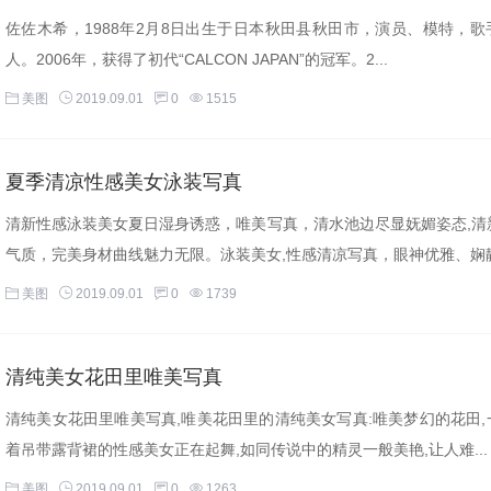
佐佐木希，1988年2月8日出生于日本秋田县秋田市，演员、模特，歌
人。2006年，获得了初代“CALCON JAPAN”的冠军。2...
美图
2019.09.01
0
1515
夏季清凉性感美女泳装写真
清新性感泳装美女夏日湿身诱惑，唯美写真，清水池边尽显妩媚姿态,清
气质，完美身材曲线魅力无限。泳装美女,性感清凉写真，眼神优雅、娴静.
美图
2019.09.01
0
1739
清纯美女花田里唯美写真
清纯美女花田里唯美写真,唯美花田里的清纯美女写真:唯美梦幻的花田,
着吊带露背裙的性感美女正在起舞,如同传说中的精灵一般美艳,让人难...
美图
2019.09.01
0
1263