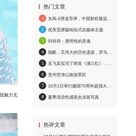
热门文章
1
东风-5弹道导弹，中国射程最远的导弹
2
优美宽屏版响应式自媒体主题
3
刘诗诗：透明色的灵魂
4
残酷，又伟大的历史遗迹，罗马斗兽场
5
岳飞其实写了两首《满江红》，你都读过吗？
6
贵州梵净山旅游景区
7
10月1日举行建国70周年超强大阅兵
线魅力无
8
夏季清凉性感美女泳装写真
热评文章