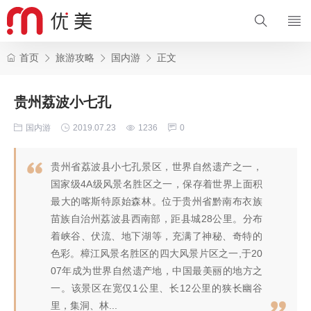
首页
旅游攻略
国内游
正文
贵州荔波小七孔
国内游
2019.07.23
1236
0
贵州省荔波县小七孔景区，世界自然遗产之一，
国家级4A级风景名胜区之一，保存着世界上面积
最大的喀斯特原始森林。位于贵州省黔南布衣族
苗族自治州荔波县西南部，距县城28公里。分布
着峡谷、伏流、地下湖等，充满了神秘、奇特的
色彩。樟江风景名胜区的四大风景片区之一,于20
07年成为世界自然遗产地，中国最美丽的地方之
一。该景区在宽仅1公里、长12公里的狭长幽谷
里，集洞、林...