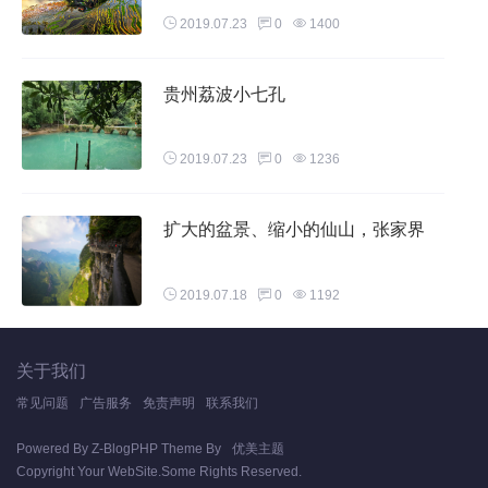
2019.07.23
0
1400
贵州荔波小七孔
2019.07.23
0
1236
水上森林是在一片坡地上，因水往下流，经过的地方长着各种
树木，所以叫做水上森林，又名瑶池。
扩大的盆景、缩小的仙山，张家界
2019.07.18
0
1192
关于我们
常见问题
广告服务
免责声明
联系我们
Powered By
Z-BlogPHP
Theme By
优美主题
Copyright Your WebSite.Some Rights Reserved.