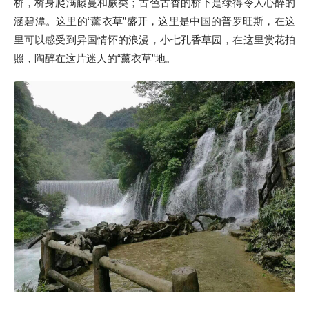
桥，桥身爬满藤蔓和蕨类；古色古香的桥下是绿得令人心醉的
涵碧潭。这里的“薰衣草”盛开，这里是中国的普罗旺斯，在这
里可以感受到异国情怀的浪漫，小七孔香草园，在这里赏花拍
照，陶醉在这片迷人的“薰衣草”地。