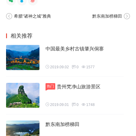
希腊“诸神之城”雅典
黔东南加榜梯田
相关推荐
中国最美乡村古镇肇兴侗寨
这是拉雅瀑布。涵碧潭上游长1.6公里的狭窄山谷里，沿高高
2019.09.02
0
1577
低低的河床，错落着68级瀑布和跌水。
热门
贵州梵净山旅游景区
2019.09.01
0
1748
黔东南加榜梯田