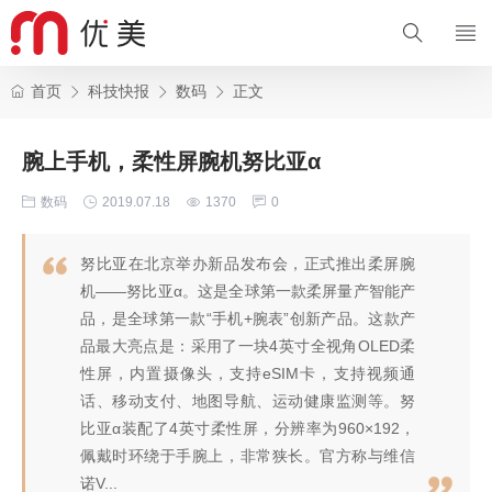
首页
科技快报
数码
正文
腕上手机，柔性屏腕机努比亚α
数码
2019.07.18
1370
0
努比亚在北京举办新品发布会，正式推出柔屏腕
机——努比亚α。这是全球第一款柔屏量产智能产
品，是全球第一款“手机+腕表”创新产品。这款产
品最大亮点是：采用了一块4英寸全视角OLED柔
性屏，内置摄像头，支持eSIM卡，支持视频通
话、移动支付、地图导航、运动健康监测等。努
比亚α装配了4英寸柔性屏，分辨率为960×192，
佩戴时环绕于手腕上，非常狭长。官方称与维信
诺V...