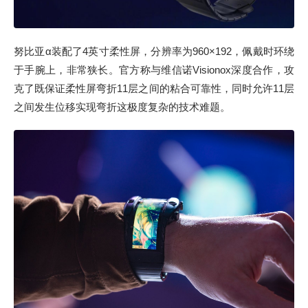
努比亚α装配了4英寸柔性屏，分辨率为960×192，佩戴时环绕
于手腕上，非常狭长。官方称与维信诺Visionox深度合作，攻
克了既保证柔性屏弯折11层之间的粘合可靠性，同时允许11层
之间发生位移实现弯折这极度复杂的技术难题。