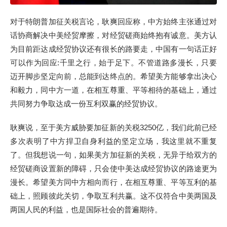
对于特朗普加征关税言论，耿爽回应称，中方始终主张通过对
话协商解决中美经贸摩擦，对经贸磋商始终抱有诚意。美方认
为目前距达成经贸协议还有很长的路要走，中国有一句话正好
可以作为回应:千里之行，始于足下。不管道路多漫长，只要
迈开脚步坚定向前，总能到达终点的。希望美方能够拿出决心
和毅力，同中方一道，在相互尊重、平等相待的基础上，通过
共同努力争取达成一份互利双赢的经贸协议。
耿爽说，至于美方威胁要加征新的关税3250亿，我们此前已经
多次表明了中方捍卫自身利益的坚定立场，我这里就不重复
了。但我想说一句，如果美方加征新的关税，无异于给双方的
经贸磋商设置新的障碍，只会使中美达成经贸协议的路途更为
漫长。希望美方同中方相向而行，在相互尊重、平等互利的基
础上，照顾彼此关切，争取互利共赢。这不仅符合中美两国及
两国人民的利益，也是国际社会的普遍期待。