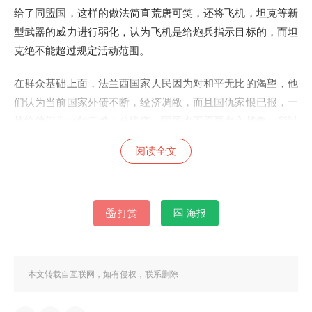
给了同盟国，这样的做法简直荒唐可笑，还将飞机，坦克等新
型武器的威力进行弱化，认为飞机是给炮兵指示目标的，而坦
克绝不能超过规定活动范围。
在群众基础上面，法兰西国家人民因为对和平无比的渴望，他
们认为当前国家外债不断，经济凋敝，而且国仇家恨已报，一
战给他们带来的灾难十分惨痛，国民也不愿再参入战争，所以
采纳了“完全防御”军事思想。
阅读全文
玛琪诺防御线的形成，成为了法兰西军事思想完全成为“完全
防御”的标志。其实话说回
打赏
海报
来，马奇诺防线的建造并非无道理，敌国若想破了马奇诺防
线，必须付出悲惨的代价，而法国只需要极少的兵力就能应对
本文转载自互联网，如有侵权，联系删除
来犯之敌。