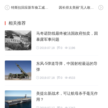
为“全球鹰”无人机，就是前一段时间被伊朗所打下来的那一
特斯拉回应新车偷工减料、工作环境有害：这不是事实
因长得太美丽“无人敢追“ ，亚洲第一美女32岁依然单身
款，其最大航程超过两万公里，但是该无人机隐身性不足，伊
朗都可以打下来，我国更不在话下，另外美军还有一款无人机
相关推荐
为X-47B无人机，改无人机据称隐身性能强过F-22，并且可以
携带许多大杀伤性武器，可以真正的做到打完就跑，但是X-47
马奇诺防线最终被法国政府拍卖，因
B无人机的最大飞行半径只有不到四千公里。所以美国才会为
暴露军事问题
此专门研制了一款新型无人机，隐身性能和航程半径都达标的
2019.07.18
0
1196
无人机。
东风-5弹道导弹，中国射程最远的导
弹
2019.07.18
0
4533
美提出新战术，可让航母杀手毫无作
用？
2019.07.17
0
1242