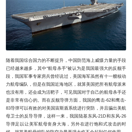
随着我国综合国力的不断提升，中国防范海上威慑力量的手段
已经越来越多，其中“航母杀手”被认为是我国最强大的反舰手
段，我国军事专家房兵曾经说过，美国海军虽然有十一艘核动
力航母编队，但是在我国近海地区，就算美国把所有航母派来
也没有用，还会成为活靶子，可见我国对于自己的航母杀手还
是非常有信心的。而在反舰导弹方面，我国的鹰击-62和鹰击-
83导弹可以有效的对美国宙斯盾系统进行突防，并且骗出美航
母卫士的反导导弹，这样一来，我国陆基东风-21D和东风-26
导弹足以让美军航母丧身大海，另外在进行饱和式攻击的时
候，就算美航母编队的防空力量再强大也不会起到任何作用。