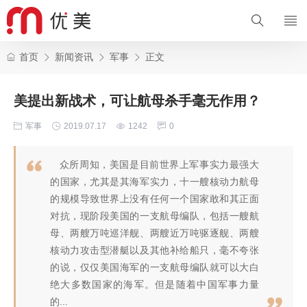
首页
新闻资讯
军事
正文
美提出新战术，可让航母杀手毫无作用？
军事
2019.07.17
1242
0
众所周知，美国是目前世界上军事实力最强大
的国家，尤其是其海军实力，十一艘核动力航母
的规模导致世界上没有任何一个国家敢和其正面
对抗，现阶段美国的一支航母编队，包括一艘航
母、两艘万吨巡洋舰、两艘近万吨驱逐舰、两艘
核动力攻击型潜艇以及其他补给船只，毫不夸张
的说，仅仅美国海军的一支航母编队就可以大白
绝大多数国家的海军。但是随着中国军事力量
的...