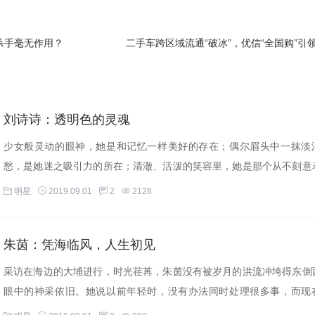
杀手毫无作用？
二手车跨区域流通“破冰”，优信“全国购”引领汽车消费
刘诗诗：透明色的灵魂
少女般灵动的眼神，她是和记忆一样美好的存在；偶尔眉头中一抹淡
愁，是她迷之吸引力的所在；清澈、活泼的笑容里，她是那个从不刻意
己...
明星
2019.09.01
2
2128
有向内地侧重，这样也使她在内地获得了不少的人气。现在的李成敏已
朱茵：凭海临风，人生初见
绯闻，现在的她还是单身，对于李成敏还是单身的原因，很多网友发
是这个：可能是因为她太美怕被绿，害怕带回家之后，自己无法守住
采访在海边的大埔进行，时光荏苒，朱茵没有被岁月的洪流冲垮得东倒
眼中的神采依旧。她说以前年轻时，没有办法同时处理很多事，而现
的...