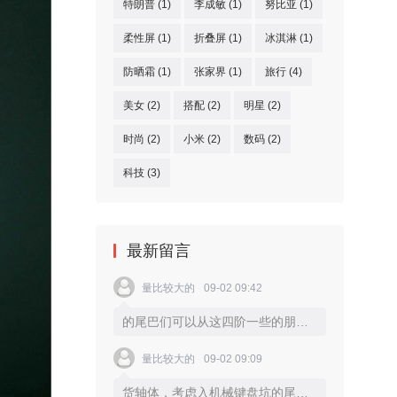
特朗普
(1)
李成敏
(1)
努比亚
(1)
柔性屏
(1)
折叠屏
(1)
冰淇淋
(1)
防晒霜
(1)
张家界
(1)
旅行
(4)
美女
(2)
搭配
(2)
明星
(2)
时尚
(2)
小米
(2)
数码
(2)
科技
(3)
最新留言
量比较大的
09-02 09:42
的尾巴们可以从这四阶一些的朋友们轴个轴体开始，而进特，可以考虑一些比较触发非常快的银别的轴体，譬如我个人就比较喜欢
量比较大的
09-02 09:09
货轴体，考虑入机械键盘坑的尾巴们可以从这四个轴体开始，而进阶一些的朋友们，可以考虑一些比较特别的轴体，譬如我个人就比较喜欢触发非常快的银轴