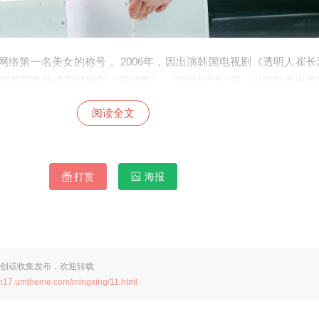
国网络第一名美女的称号 。2006年，因出演韩国电视剧《透明人崔
，出演韩国多段式剧情电影《五感图》。2010年2月1日，出演励志电
心机的崔美兰。2011年5月2日，出演励志偶像剧《童颜美女》。20
阅读全文
诊男女》在韩国获得瞩目 。2014年获得美国时尚杂志评选的全球
的地位，换句话说，李成敏当之无愧的是亚洲第一美女。 2015年
2016年3月17日，获得第十届亚洲电影颁奖典礼亚洲飞跃女演员奖；
。2017年6月2日，推出第一支中文舞曲《我就是克拉拉》。2018
打赏
海报
子行动队》。
创或收集发布，欢迎转载
um17.umtheme.com/mingxing/11.html