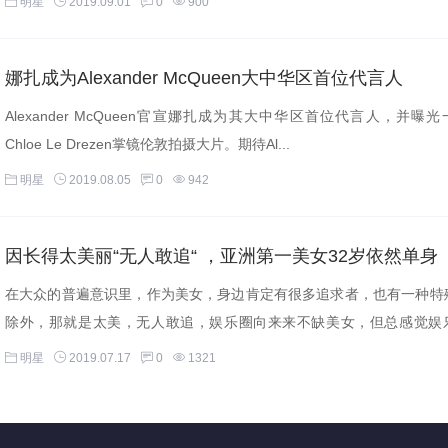
明星
2019.09.01
0
900
娜扎成为Alexander McQueen大中华区首位代言人
Alexander McQueen官宣娜扎成为其大中华区首位代言人，并曝
Chloe Le Drezen掌镜伦敦拍摄大片。期待Al...
明星
2019.08.05
0
942
因长得太美丽“无人敢追“ ，亚洲第一美女32岁依然单身
在大众的普遍意识里，作为美女，身边肯定有很多追求者，也有一种特
除外，那就是太美，无人敢追，娱乐圈向来来不缺美女，但总感觉娱
单...
明星
2019.07.17
0
1321