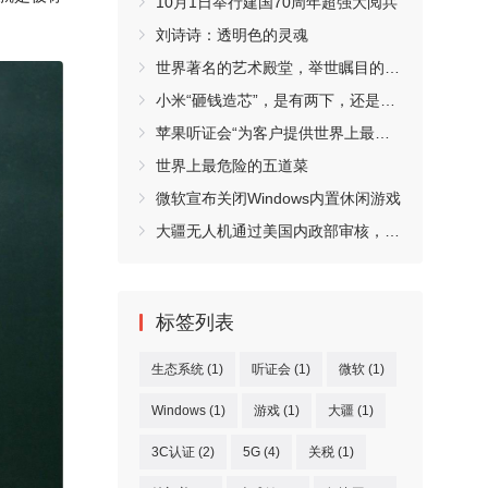
10月1日举行建国70周年超强大阅兵
刘诗诗：透明色的灵魂
世界著名的艺术殿堂，举世瞩目的万宝之宫卢浮宫
小米“砸钱造芯”，是有两下，还是凑热闹
苹果听证会“为客户提供世界上最好产品和生态系统”
世界上最危险的五道菜
微软宣布关闭Windows内置休闲游戏
大疆无人机通过美国内政部审核，均无数据外传现象
标签列表
生态系统
(1)
听证会
(1)
微软
(1)
Windows
(1)
游戏
(1)
大疆
(1)
3C认证
(2)
5G
(4)
关税
(1)