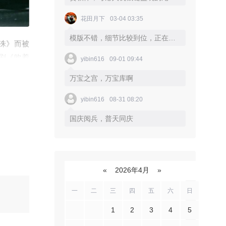
花田月下
03-04 03:35
模版不错，细节比较到位，正在使用
长洙》而被
视剧《吹着
yibin616
09-01 09:44
14年1月
万宝之宫，万宝库啊
百大美女亚
1月8日，
yibin616
08-31 08:20
12月30
国庆阅兵，普天同庆
年9月30
«
2026年4月
»
一
二
三
四
五
六
日
1
2
3
4
5