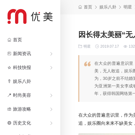
首页
娱乐八卦
明星
因长得太美丽“无
首页
明星
2019.07.17
132
新闻资讯
在大众的普遍意识里
科技快报
美，无人敢追，娱乐
为，30岁之前不结
娱乐八卦
为亚洲第一美女李成敏
年，获得韩国网络第一.
时尚美容
旅游攻略
在大众的普遍意识里，作为
历史文化
追，娱乐圈向来来不缺美女