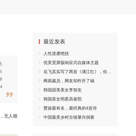
最近发表
人性逆袭绝技
优美宽屏版响应式自媒体主题
太
认
岳飞其实写了两首《满江红》，你都读过吗？
称
网易裁员，网友却炸开了锅
4
韩国甜美美女李智友
韩国美女明星高俊熙
曹操最有名，最经典的4首诗
，无人敢
中国最美乡村古镇肇兴侗寨