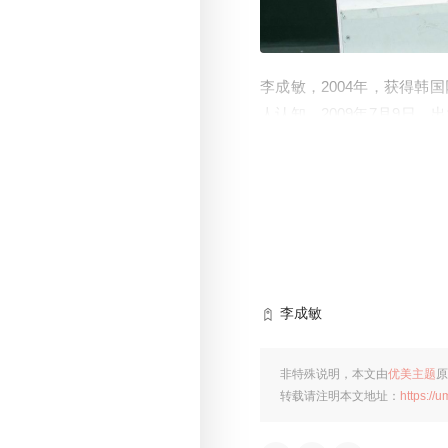
李成敏，2004年，获得韩
人认知。2009年7月9日
风的好日子》，剧中饰演充满
24日，因出演爱情喜剧《急
军，成为世界最美女星第二名
主演喜剧电影《工作女郎》。
日参演电影《情圣》在中国上映
日，主演喜剧动作电影《胖
李成敏
非特殊说明，本文由
优美主题
原
转载请注明本文地址：
https://