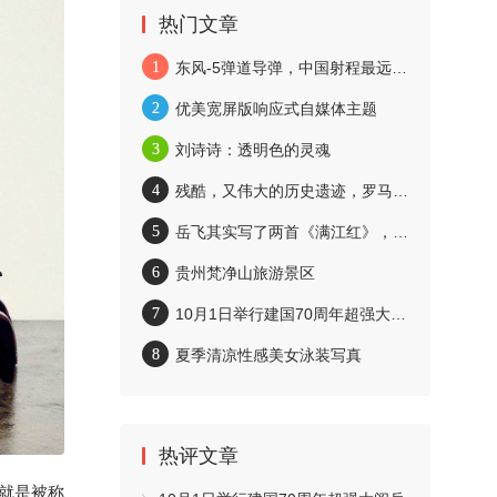
热门文章
1
东风-5弹道导弹，中国射程最远的导弹
2
优美宽屏版响应式自媒体主题
3
刘诗诗：透明色的灵魂
4
残酷，又伟大的历史遗迹，罗马斗兽场
5
岳飞其实写了两首《满江红》，你都读过吗？
6
贵州梵净山旅游景区
7
10月1日举行建国70周年超强大阅兵
8
夏季清凉性感美女泳装写真
热评文章
就是被称