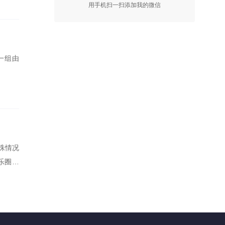
用手机扫一扫添加我的微信
光一组由
殊情况
乐圈中